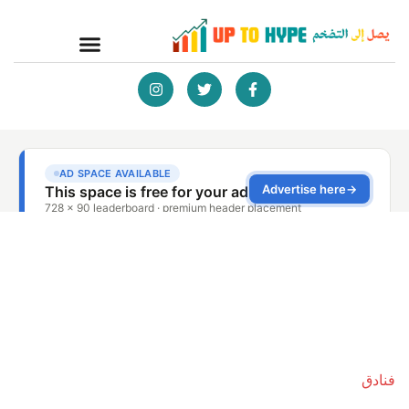
فنادق