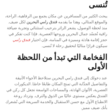
تُنسى
يبحث الكثير من المسافرين عن مكان يجمع بين الرفاهية، الراحة،
والموقع المثالي، وهذا ما يقدمه
فندق رامي البحرين
لكل ضيف.
منذ لحظة الوصول، يشعر الزائر بترحيب استثنائي وتجربة ضيافة
راقية تُجسّد جمال البحرين وروحها العصرية. فإذا كنت تفكر في
حجز إقامة هادئة ومميزة في المنامة، فإن اختيار
فندق رامي
سيكون قرارًا مثاليًا لتحقيق رحلة لا تُنسى.
الفخامة التي تبدأ من اللحظة
الأولى
عند دخولك إلى فندق رامي البحرين ستلاحظ الأجواء الأنيقة
والتفاصيل الجذّابة التي تمنح المكان طابعًا خاصًا. الديكورات
العصرية، الألوان الهادئة، والمساحات الواسعة تجعل كل ركن في
الفندق يعكس مستوى عاليًا من الذوق والترف. وتزداد روعة
الانطباع الأول مع حسن الاستقبال والخدمة السريعة التي تُشعرك
بأنك ضيف مميز.