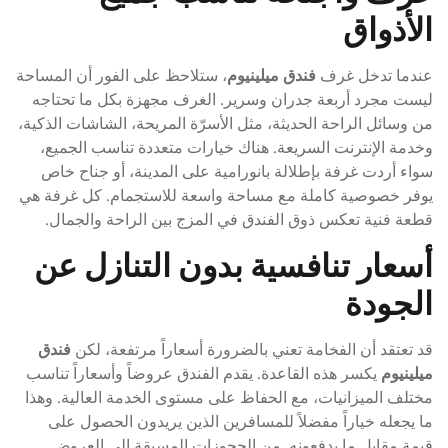
الأذواق
عندما تدخل غرف
فندق ميلينيوم
، ستلاحظ على الفور أن المساحة
ليست مجرد أربعة جدران وسرير. الغرف مجهزة بكل ما تحتاجه
من وسائل الراحة الحديثة، مثل الأسرّة المريحة، الشاشات الذكية،
وخدمة الإنترنت السريعة. هناك خيارات متعددة تناسب الجميع،
سواء أردت غرفة بإطلالة بانورامية على المدينة، أو جناح خاص
يوفر خصوصية كاملة مع مساحة واسعة للاستجمام. كل غرفة هي
قطعة فنية تعكس ذوق الفندق في المزج بين الراحة والجمال.
أسعار تنافسية بدون التنازل عن
الجودة
قد تعتقد أن الفخامة تعني بالضرورة أسعاراً مرتفعة، لكن
فندق
ميلينيوم
يكسر هذه القاعدة. يقدم الفندق عروضاً وأسعاراً تناسب
مختلف الميزانيات، مع الحفاظ على مستوى الخدمة العالية. وهذا
ما يجعله خياراً مفضلاً للمسافرين الذين يريدون الحصول على
قيمة مقابل ما يدفعونه. من الحجوزات المسبقة إلى العروض