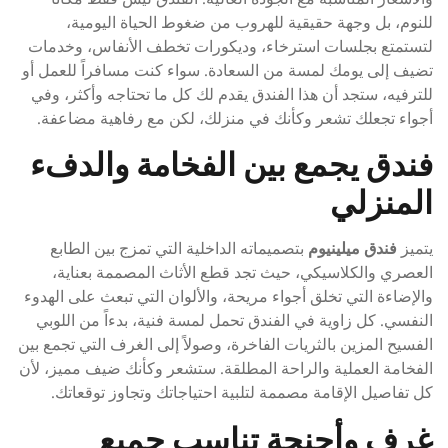
للنوم، بل وجهة حقيقية للهروب من ضغوط الحياة اليومية،
لتستمتع بجلسات استرخاء، وديكورات تخطف الأنفاس، وخدمات
تضيف إلى يومك لمسة من السعادة. سواء كنت مسافراً للعمل أو
للترفيه، ستجد أن هذا الفندق يقدم لك كل ما تحتاجه وأكثر، وفي
أجواء تجعلك تشعر وكأنك في منزلك، لكن مع رفاهية مضاعفة.
فندق يجمع بين الفخامة والدفء
المنزلي
يتميز
فندق ميلينيوم
بتصميماته الداخلية التي تمزج بين الطابع
العصري والكلاسيكي، حيث تجد قطع الأثاث المصممة بعناية،
والإضاءة التي تخلق أجواء مريحة، والألوان التي تبعث على الهدوء
النفسي. كل زاوية في الفندق تحمل لمسة فنية، بدءاً من اللوبي
الفسيح المزين بالثريات الفاخرة، وصولاً إلى الغرف التي تجمع بين
الفخامة العملية والراحة المطلقة. ستشعر وكأنك ضيف مميز، لأن
كل تفاصيل الإقامة مصممة لتلبية احتياجاتك وتجاوز توقعاتك.
غرف وأجنحة تناسب جميع